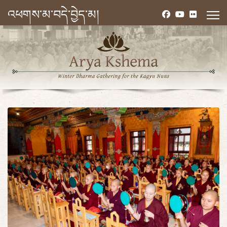
འཕགས་མ་བདེ་བྱེད་མ།