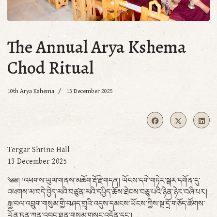
The Annual Arya Kshema
Chod Ritual
10th Arya Kshema
13 December 2025
Tergar Shrine Hall
13 December 2025
༄༅། །འཕགས་ཡུལ་གནས་མཆོག་རྡོ་རྗེ་གདན། ཡོངས་དགེ་གཏེར་སྒར་དགོན་དུ་
འཕགས་མ་བདེ་བྱེད་མའི་བཙུན་མའི་དཔྱིད་ཆོས་ཐེངས་བཅུ་པའི་ཉིན་ཉེར་བཞི་པར།
རྒྱ་བལ་འབྲུག་གསུམ་གྱི་བཤད་གྲྭའི་འདུས་དམངས་ཡོངས་ཀྱིས་སྔ་དྲོ་གཅོད་ཚོགས་
ཡོན་ཏན་ཀུན་འབྱུང་ཐུན་གསུམ་གསུང་འདོན་དང་།