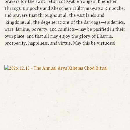
prayers for the swift return of Kyabje Yongzin Khenchen
Thrangu Rinpoche and Khenchen Tsültrim Gyatso Rinpoche;
and prayers that throughout all the vast lands and
kingdoms, all the degenerations of the dark age—epidemics,
wars, famine, poverty, and conflicts—may be pacified in their
own place, and that all may enjoy the glory of Dharma,
prosperity, happiness, and virtue. May this be virtuous!