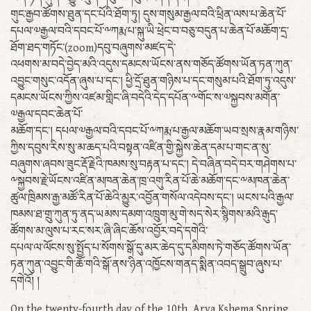
གུང་རྒྱབ་ཚོགས་ཐུན་དང་པོའི་ཐོག་ཏུ། དུས་གསུམ་རྒྱལ་བའི་ཕྲིན་ལས་པ་ཆེན་པོ་
དཔལ་༧རྒྱལ་བའི་དབང་པོ་༸ཀརྨ་པ་སྐུ་ཡི་ཕྲེང་བ་བཅུ་བདུན་པ་ཆེན་པོ་མཆོག་དྲ་
ཐོག་ཐད་གཏོང་(zoom)དབུ་བཞུགས་མཛད་དེ་
འཕགས་མ་བདེ་བྱེད་མའི་འདུས་དམངས་ཡོངས་ནས་གཅོད་ཚོགས་ཡོན་ཏན་ཀུན་
འབྱུང་གསུང་འདོན་ཞུས་པ་དང་། ཕྱི་དྲོ་ཐུན་གཉིས་པ་དང་གསུམ་པའི་ཐོག་ཏུ་འདུས་
དམངས་ཡོངས་ཀྱིས་འཛམ་གླིང་ཞི་བདེའི་དེད་དཔོན་༸གོང་ས་༧སྐྱབས་མགོན་
༧རྒྱལ་དབང་ཆེན་པོ་
མཆོག་དང་། དཔལ་༧རྒྱལ་བའི་དབང་པོ་༸ཀརྨ་པ་རྒྱལ་མཆོག་ཡབ་སྲས་རྣམ་གཉིས་
ཀྱིས་དབུས་རིས་སུ་མ་ཆད་པའི་བསྟན་འཛིན་གྱི་སྐྱེས་ཆེན་དམ་པ་གང་ན་སུ་
བཞུགས་ཞབས་ཟུང་རྡོ་རྗེའི་ཁམས་སུ་བརྟན་པ་དང་། དེ་བཞིན་བདེ་བར་གཤེགས་པ་
༸སྐྱབས་རྗེ་ཡོངས་འཛིན་མཁན་ཆེན་ཁྲ་འགུ་རིན་པོ་ཆེ་མཆོག་དང་༸མཁན་ཆེན་
ཚུལ་ཁྲིམས་རྒྱ་མཚོ་རིན་པོ་ཆེའི་མྱུར་འབྱོན་གསོལ་འདེབས་དང་། ཡངས་པའི་རྒྱལ་
ཁམས་ཐ་གྲུ་ཀུན་ཏུ་ནད་ཡམས་དམག་འཁྲུག་མུ་གེ་སད་སེར་སྙིགས་མའི་རྒུད་
ཚོགས་མ་ལུས་པ་རང་སར་ཞི་ཞིང་ཆོས་འབྱོར་བདེ་དགེའི་
དཔལ་ལ་ལོངས་སུ་སྤྱོད་པ་སོགས་སྒོ་དུ་མར་ཆེད་དུ་དམིགས་ཏེ་གཅོད་ཚོགས་ཡོན་
ཏན་ཀུན་འབྱུང་གི་ཆོ་གའི་སྒོ་ནས་ཉིན་འཁྱོངས་གནད་སྨིན་འབད་སྒྲུབ་ཞུས་པ་
དགེའོ། །
On the twenty-fourth day of the 10th Arya Kshema Spring